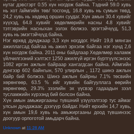
нутаг дэвсгэрт 0.55 хүн ногдож байна. Тэдний 59.0 хувь
нь хот /аймгийн төв/ тосгонд, 16.8 хувь нь сумын төвд,
24,2 хувь нь хөдөөд оршин суудаг. Хүн амын 30.4 хувийг
хүүхэд, 64.8 хувийг хөдөлмөрийн насны 4.8 хувийг
тэтгэврийн насныхан эзлэх болжээ. эрэгтэйчүүд, 51,3
хувь нь эмэгтэйчүүд байна.
Нэг өрхөд дунджаар 3,3 хүн ногддог. Нийт 19,8 мянган
ажиллагсад байгаа нь ажил эрхэлж байгаа нэг хүнд 2,6
хүн ногдож байна. 2011 оны байдлаар Хөдөлмөр халамж
үйлчилгээний хэлтэст 1250 ажилгүй иргэн бүртгүүлсэнээс
1082 иргэн ажлын байраар хангагдсан байна. Аймгийн
дүнгээр 602 байнгын, 570 улирлын , 1172 шинэ ажлын
байр бий болжээ. Шинэ ажлын байрны 7.1% төсвийн
хөрөнгөөр, 63.5 % ийг хувийн байгууллага өөрийн
хөрөнгөөр, 29.3% зээлийн эх үүсвэр гадаадын зээл
тусламжийн хүрээнд бий болсон байна.
Хүн амын амьжиргааны түвшний үзүүлэлтээр тус аймаг
улсын дундажаас дээгүүр байдаг. Нийт өрхийн 14,7 хувь,
хүн амын 19,6 хувь нь амьжиргааны доод түвшинээс
доогуур орлоготой амьдарч байна.
Unknown
at
11:28 AM