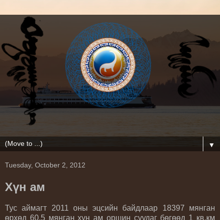
▼
Tuesday, October 2, 2012
Хүн ам
Тус аймагт 2011 оны эцсийн байдлаар 18397 мянган
өрхөд 60.5 мянган хүн ам оршин суудаг бөгөөд 1 кв.км