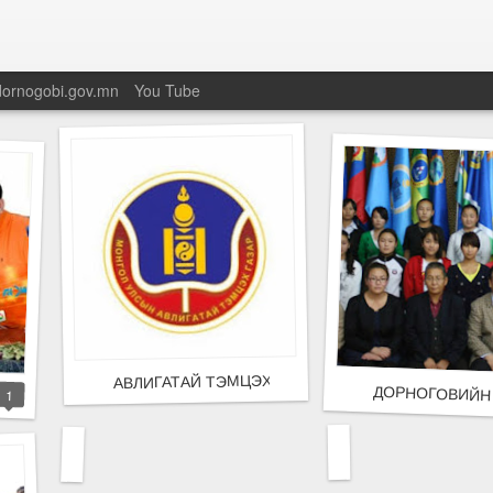
dornogobi.gov.mn
You Tube
АВЛИГАТАЙ ТЭМЦЭХ ГАЗРЫН АХЛАХ АЖИЛТАН Д
Х АШИГЛАЛТАД ОРЛОО
ЙРАГ СУМДАД ӨНДӨР ХУРДНЫ 3G+ СҮЛЖЭЭ ОРЛОО.
ДОРНОГОВИЙН 
1