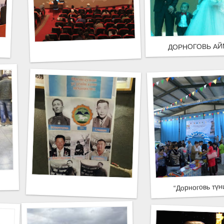
ДОРНОГОВЬ АЙ
ОХИОН БАЙГУУЛДАГ "ХАМТЫН САНАЛ-ХОТЫН ХӨГЖИЛ 333" АР
“Дорноговь тү
Г САЙНШАНД СУМАНД ТЭМДЭГЛЭН ӨНГӨРҮҮЛЛЭЭ