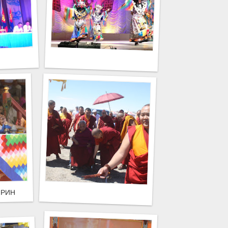
 ОЙН БАЯРЫН ХУРАЛ БОЛЛОО
Л РИНБҮЧИ БОЛОН ГЭГЭЭНТЭН ДАНЗАНЛУВСАНТҮДЭВ НАР НИЙ