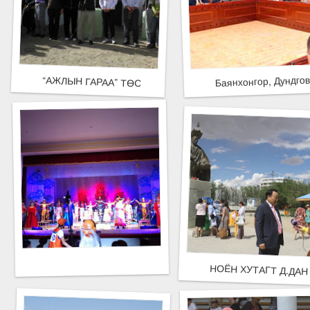
Баянхонгор, Дундгов
“АЖЛЫН ГАРАА” ТӨСӨЛ ДОРНОГОВЬ АЙМАГТ АМЖИЛТ
НОЁН ХУТАГТ Д.ДА