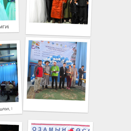
МГИЙН ГЭРЛЭХ ЁСЛОЛЫН ОРДОН АЛБАН ЁСООР ҮЙЛ АЖИЛЛАГА
ГА ХЭМЖЭЭ БОЛЛОО
ншлэл, Шилмэл мал-2013” Үзэсгэлэн худалдаа боллоо