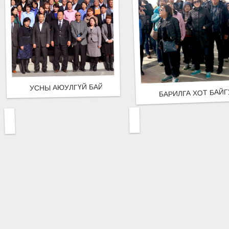
УСНЫ АЮУЛГҮЙ БАЙДЛЫН ТАЛААРХИ УУЛЗАЛТ БОЛЛОО
БАРИЛГА ХОТ БАЙ