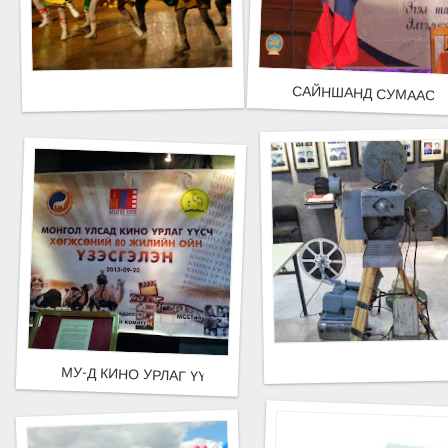
САЙНШАНД СУМААС З
МУ-Д КИНО УРЛАГ ҮҮСЧ ХӨГЖСӨНИЙ 80 ЖИЛИЙН ОЙ