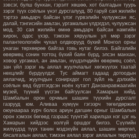
зэвсэг, булш бунхан, гэрэлт хөшөө, хот балгадын туурь
зэрэг түүх соёлын үнэт дурсгалууд, 80 гаруй сая жилийн
тэртээ амьдарч байсан үлэг гүрвэлийн чулуужсан яс,
далай, тэнгисийн амьтан, ургамалын үлдэгдэл, чулуужсан
мод, 30 сая жилийн өмнө амьдарч байсан намгийн
хирон, одос үхэр, тэмээн хяруулын ул мөр зэрэг
палантеологийн чухал олдворууд бүхий Монгол орны
унаган төрхөөрөө байгаа говь нутаг билээ. Байгалийн
өвөрмөц сонин тогтоц бүхий баян бүрд, элсэн манхан,
ховор ургамал, ан амьтан, нүүдэлчдийн өвөрмөц соёл,
зан үйл зэрэг нь аялал жуулчлалыг хөгжүүлэх таатай
нөхцлийг бүрдүүлдэг. Тус аймагт гадаад дотоодын
аялагчид, жуулчдын сонирхдог гол зүйл нь дэлхийн
соёлын өвд бүртгэгдсэн ноён хутагт Данзанравжаагийн
музей, түүний үүсгэн байгуулсан Хамарын хийд,
Шамбалын орон орчмын шашин түүхийн дурсгалт
газрууд юм. Аливаа хүмүүн гэгээрч төгөлдөржин
оюунаараа хүрч болох ариун дагшин орныг Шамбалын
орон хэмээх бөгөөд газраас түүнтэй харилцах нэг цэг нь
Хамарын хийдээс холгүй оршдог билээ. Сүүлийн
жилүүдэд түүх танин мэдэхүйн аялал, шашин мөргөл,
бясалгалын аялал, тэмээн аялал зэрэг аялалын төрлүүд