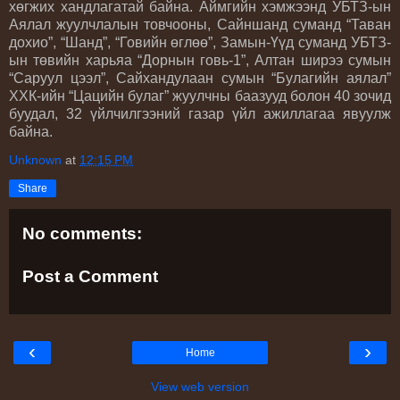
хөгжих хандлагатай байна. Аймгийн хэмжээнд УБТЗ-ын
Аялал жуулчлалын товчооны, Сайншанд суманд “Таван
дохио”, “Шанд”, “Говийн өглөө”, Замын-Үүд суманд УБТЗ-
ын төвийн харьяа “Дорнын говь-1”, Алтан ширээ сумын
“Саруул цээл”, Сайхандулаан сумын “Булагийн аялал”
ХХК-ийн “Цацийн булаг” жуулчны баазууд болон 40 зочид
буудал, 32 үйлчилгээний газар үйл ажиллагаа явуулж
байна.
Unknown
at
12:15 PM
Share
No comments:
Post a Comment
‹
›
Home
View web version