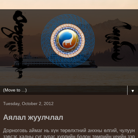
▼
Tuesday, October 2, 2012
Аялал жуулчлал
Дорноговь аймаг нь хүн төрөлхтний анхны өлгий, чулуун
зэвсэг, хадны сүг зураг, хүрлийн болон төмрийн үеийн зэр