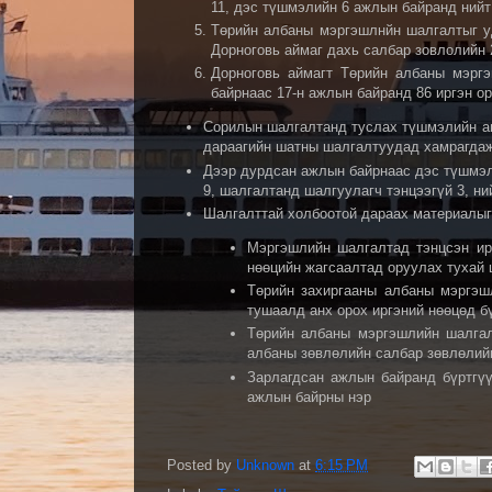
11, дэс түшмэлийн 6 ажлын байранд нийт 
Төрийн албаны мэргэшлнйн шалгалтыг у
Дорноговь аймаг дахь салбар зовлолийн 
Дорноговь аймагт Төрийн албаны мэрг
байрнаас 17-н ажлын байранд 86 иргэн ор
Сорилын шалгалтанд туслах түшмэлийн ан
дараагийн шатны шалгалтуудад хамрагдаж 
Дээр дурдсан ажлын байрнаас дэс түшмэл
9, шалгалтанд шалгуулагч тэнцээгүй 3, ни
Шалгалттай холбоотой дараах материалыг 
Мэргэшлийн шалгалтад тэнцсэн ир
нөөцийн жагсаалтад оруулах тухай
Төрийн захиргааны албаны мэргэш
тушаалд анх орох иргэний нөөцөд б
Төрийн албаны мэргэшлийн шалгал
албаны зөвлөлийн салбар зөвлөлий
Зарлагдсан ажлын байранд бүртгүү
ажлын байрны нэр
Posted by
Unknown
at
6:15 PM