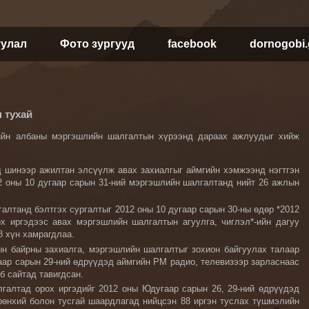
уулал
Фото зургууд
facebook
dornogobi
 тухай
өрийн албаны мэргэшлийн шалгалтын хүрээнд дараах ажлуудыг хийж
 шинээр ажилтан элсүүлж авах захиалгыг аймгийн хэмжээнд нэгтгэн
2 оны 10 дугаар сарын 31-ний мэргэшлийн шалгалтанд нийт 26 ажлын
лтанд бэлтгэх сургалтыг 2012 оны 10 дугаар сарын 30-ны өдөр *2012
х иргэдээс авах мэргэшлийн шалгалтын агуулга, чиглэл*-ийн дагуу
8 хүн хамрагдлаа.
н байрны захиалга, мэргэшлийн шалгалтыг зохион байгуулах талаар
гаар сарын 29-ний өдрүүдэд аймгийн РМ радио, телевизээр зарласнаас
б сайтад тавигдсан.
галтад орох иргэдийг 2012 оны Юдугаар сарын 26, 29-ний өдрүүдэд
өнхий болон тусгай шаардлагад нийцсэн 88 иргэн туслах түшмэлийн