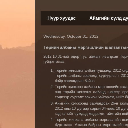
Нүүр хуудас
Аймгийн сүлд д
Wednesday, October 31, 2012
Төрийн албаны мэргэшлийн шалгалтын
2012.10.31-ний өдөр тус аймагт явагдсан Т
гүйцэтгэлээ.
Төрийн жинхэнэ албан тушаалд 2012 онд
Төрийн албаны зөвлөлд хүргүүлсэн. 201
байр зарлагдсан байна.
Төрийн жинхэнэ албаны мэргэшлийн шалга
онд төрийн жинхэнэ албанд шинээр оро
сэдвээр сургалт зохион байгуулж, нийт 8
Аймгийн хэмжээнд зарлагдсан 26-н ажлы
2012 оны 10 дугаар сарын 04-нөөс 10 ду
гадна нийт сумдад мэдээлж, аймгийн вей
Төрийн жинхэнэ албаны мэргэшлийн шал
бүртгэлээ. Ажлын байрны мэргэжлийн ер