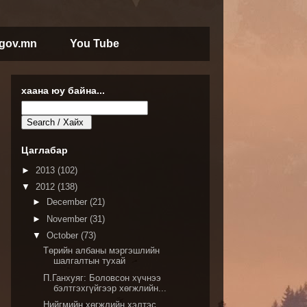
.gov.mn
You Tube
хаана юу байна...
Цаглабар
►
2013
(102)
▼
2012
(138)
►
December
(21)
►
November
(31)
▼
October
(73)
Төрийн албаны мэргэшлийн
шалгалтын тухай
П.Ганхуяг: Боловсон хүчнээ
бэлтгэхгүйгээр хөгжлийн...
Нийгмийн хөгжлийн хэлтэс