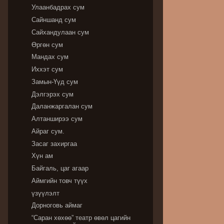
Улаанбадрах сум
Сайншанд сум
Сайхандулаан сум
Өргөн сум
Мандах сум
Иххэт сум
Замын-Үүд сум
Дэлгэрэх сум
Даланжаргалан сум
Алтанширээ сум
Айраг сум.
Засаг захиргаа
Хүн ам
Байгаль, цаг агаар
Аймгийн товч түүх
үзүүлэлт
Дорноговь аймаг
“Саран хөхөө” театр өвөл цагийн