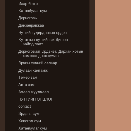
Ихэр ботго
Хатанбулаг сум
Дорноговь
Данзанравжаа
Нутгийн удирдлагын ордон
Хутагтын нутгийн их бүтээн
байгуулалт
Дорноговийг Эрдэнэт, Дархан хотын
хэмжээнд хөгжүүлнэ
Эрчим хүчний салбар
Дулаан хангамж
Төмөр зам
Авто зам
Аялал жуулчлал
НУТГИЙН ОНЦЛОГ
contact
Эрдэнэ сум
Хөвсгөл сум
Хатанбулаг сум