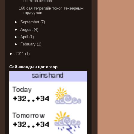
нээлтээ хийлээ
160 сая төгрөгийн тоног, төхөөрөмж
гардуулав
►
September
(7)
►
August
(4)
►
April
(1)
►
February
(1)
►
2011
(1)
Сайншандын цаг агаар