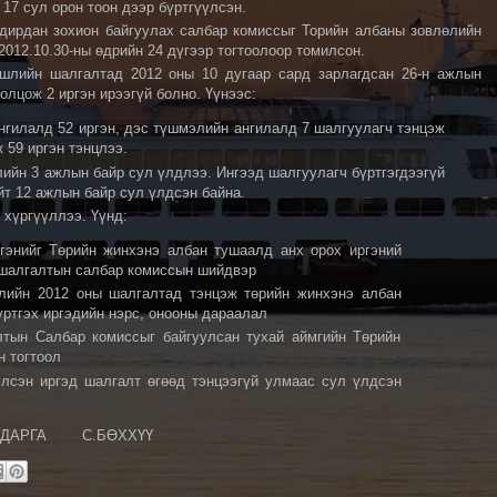
17 сул орон тоон дээр бүртгүүлсэн.
дирдан зохион байгуулах салбар комиссыг Торийн албаны зовлөлийн
2012.10.30-ны өдрийн 24 дүгээр тогтоолоор томилсон.
эшлийн шалгалтад 2012 оны 10 дугаар сард зарлагдсан 26-н ажлын
олцож 2 иргэн ирээгүй болно. Үүнээс:
гилалд 52 иргэн, дэс түшмэлийн ангилалд 7 шалгуулагч тэнцэж
59 иргэн тэнцлээ.
ийн 3 ажлын байр сул үлдлээ. Ингээд шалгуулагч бүртгэгдээгүй
йт 12 ажлын байр сул үлдсэн байна.
хүргүүллээ. Үүнд:
гэнийг Төрийн жинхэнэ албан тушаалд анх орох иргэний
 шалгалтын салбар комиссын шийдвэр
лийн 2012 оны шалгалтад тэнцэж төрийн жинхэнэ албан
үртгэх иргэдийн нэрс, онооны дараалал
тын Салбар комиссыг байгуулсан тухай аймгийн Төрийн
н тогтоол
лсэн иргэд шалгалт өгөөд тэнцээгүй улмаас сул үлдсэн
ДАРГА С.БӨХХҮҮ