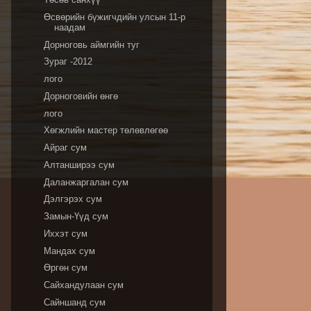
Өсвөрийн бүжигчдийн улсын 11-р
наадам
Дорноговь аймгийн туг
Зураг -2012
лого
Дорноговийн өнгө
лого
Хөгжлийн мастер төлөвлөгөө
Айраг сум
Алтанширээ сум
Даланжаргалан сум
Дэлгэрэх сум
Замын-Үүд сум
Иххэт сум
Мандах сум
Өргөн сум
Сайхандулаан сум
Сайншанд сум