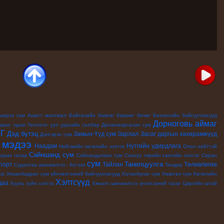
ширээ сум
Ашигт малтмал
Байгалийн баялаг
баримт бичиг
Бизнесийн байгууллагууд
Дорноговь аймаг
зрын зураг
Геологи- уул уурхайн салбар
Даланжаргалан сум
ТГ
Дэд бүтэц
Замын-Үүд сум
Зарлал
Засаг даргын захирамжууд
Дэлгэрэх сум
мэдээ
Наадам
Нутгийн удирдлага
й
Нийгмийн хөгжлийн хэлтэс
Олон нийттэй
Сайншанд сум
орын газар
Сайхандулаан сум
Санхүү төрийн сангийн хэлтэс
Саран
сум
Танилцуулга
порт
Тайлан
Төлөвлөгөө
Судалгаа шинжилгээ - бүтээл
Тендер
эс
Улаанбадрах сум
үйлчилгээний байгууллагууд
Хатанбулаг сум
Хөвсгөл сум
Хөгжлийн
Хэлтсүүд
даа
Хууль зүйн хэлтэс
Хяналт шинжилгээ үнэлгээний тасаг
Цэргийн штаб