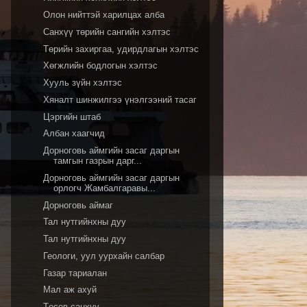
Олон нийттэй харилцах алба
Санхүү төрийн сангийн хэлтэс
Төрийн захиргаа, удирдлагын хэлтэс
Хөгжлийн бодлогын хэлтэс
Хууль зүйн хэлтэс
Хяналт шинжилгээ үнэлгээний тасаг
Цэргийн штаб
Албан хаагчид
Дорноговь аймгийн засаг даргын
тамгын газрын дарг...
Дорноговь аймгийн засаг даргын
орлогч Жамбалгаравы...
Дорноговь аймаг
Тал нутгийнхны дуу
Тал нутгийнхны дуу
Геологи, уул уурхайн салбар
Газар тариалан
Мал аж ахуй
Төсөв санхүү