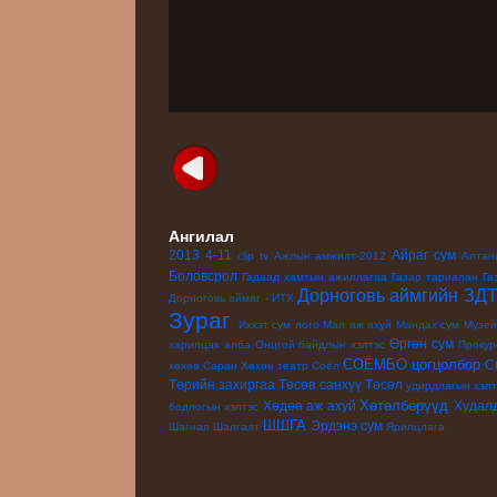
Ангилал
2013
4-11
Айраг сум
clip
tv
Ажлын амжилт-2012
Алтан
Боловсрол
Гадаад хамтын ажиллагаа
Газар тариалан
Га
Дорноговь аймгийн ЗД
Дорноговь аймаг - ИТХ
Зураг
Иххэт сум
лого
Мал аж ахуй
Мандах сум
Музе
Өргөн сум
харилцах алба
Онцгой байдлын хэлтэс
Прокур
СОЁМБО цогцолбор
С
хөхөө
Саран Хөхөө театр
Соёл
Төрийн захиргаа
Төсөв санхүү
Төсөл
удирдлагын хэлт
Хөтөлбөрүүд
Хөдөө аж ахуй
Худал
бодлогын хэлтэс
ШШГА
Эрдэнэ сум
Шагнал
Шалгалт
Ярилцлага