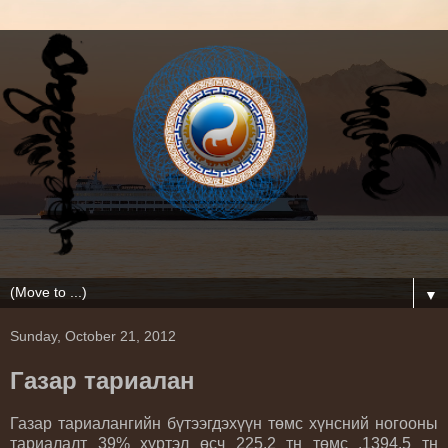
▼
Sunday, October 21, 2012
Газар тариалан
Газар тариалангийн бүтээгдэхүүн төмс хүнсний ногооны
тариалалт 39% хүртэл өсч 225.2 тн төмс ,1394.5 тн