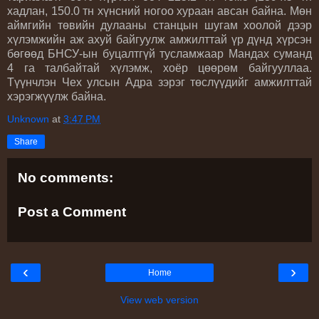
хадлан, 150.0 тн хүнсний ногоо хураан авсан байна. Мөн
аймгийн төвийн дулааны станцын шугам хоолой дээр
хүлэмжийн аж ахуй байгуулж амжилттай үр дүнд хүрсэн
бөгөөд БНСУ-ын буцалтгүй тусламжаар Мандах суманд
4 га талбайтай хүлэмж, хоёр цөөрөм байгууллаа.
Түүнчлэн Чех улсын Адра зэрэг төслүүдийг амжилттай
хэрэгжүүлж байна.
Unknown
at
3:47 PM
Share
No comments:
Post a Comment
‹
›
Home
View web version