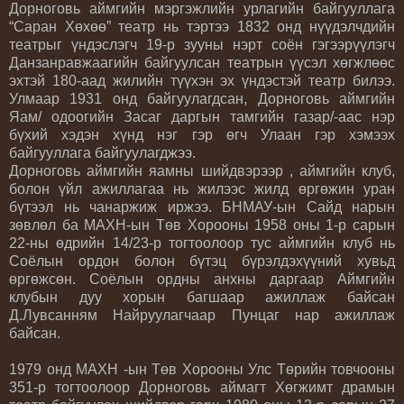
Дорноговь аймгийн мэргэжлийн урлагийн байгууллага
“Саран Хөхөө” театр нь тэртээ 1832 онд нүүдэлчдийн
театрыг үндэслэгч 19-р зууны нэрт соён гэгээрүүлэгч
Данзанравжаагийн байгуулсан театрын үүсэл хөгжлөөс
эхтэй 180-аад жилийн түүхэн эх үндэстэй театр билээ.
Улмаар 1931 онд байгуулагдсан, Дорноговь аймгийн
Яам/ одоогийн Засаг даргын тамгийн газар/-аас нэр
бүхий хэдэн хүнд нэг гэр өгч Улаан гэр хэмээх
байгууллага байгуулагджээ.
Дорноговь аймгийн яамны шийдвэрээр , аймгийн клуб,
болон үйл ажиллагаа нь жилээс жилд өргөжин уран
бүтээл нь чанаржиж иржээ. БНМАУ-ын Сайд нарын
зөвлөл ба МАХН-ын Төв Хорооны 1958 оны 1-р сарын
22-ны өдрийн 14/23-р тогтоолоор тус аймгийн клуб нь
Соёлын ордон болон бүтэц бүрэлдэхүүний хувьд
өргөжсөн. Соёлын ордны анхны даргаар Аймгийн
клубын дуу хорын багшаар ажиллаж байсан
Д.Лувсанням Найруулагчаар Пунцаг нар ажиллаж
байсан.
1979 онд МАХН -ын Төв Хорооны Улс Төрийн товчооны
351-р тогтоолоор Дорноговь аймагт Хөгжимт драмын