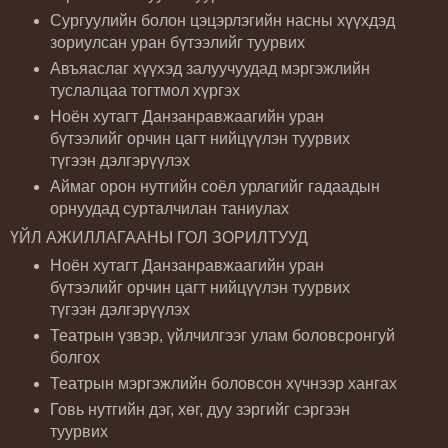
Сургуулийн болон цэцэрлэгийн насны хүүхдэд
зориулсан уран бүтээлийг туурвих
Авъяаслаг хүүхэд залуучуудад мэргэжлийн
туслалцаа тогтмол хүргэх
Ноён хутагт Данзанравжаагийн уран
бүтээлийг орчин цагт нийцүүлэн туурвих
түгээн дэлгэрүүлэх
Аймаг орон нутгийн соёл урлагийг гадаадын
орнуудад сурталчилан таниулах
ҮЙЛ АЖИЛЛАГААНЫ ГОЛ ЗОРИЛТУУД
Ноён хутагт Данзанравжаагийн уран
бүтээлийг орчин цагт нийцүүлэн туурвих
түгээн дэлгэрүүлэх
Театрын үзвэр, үйлчилгээг улам боловсронгуй
болгох
Театрын мэргэжлийн боловсон хүчнээр хангах
Говь нутгийн дэг, хөг, дуу зэргийг сэргээн
туурвих