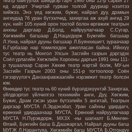
театр байгуулах шийдвэр гарч 1980 оны 12-р сарын 27
нд алдарт Учиртай гурван толгой дууриар нээлтээ
хийжээ. Энэ үед хөгжим, бүжиг, найрал дуу, драмын
ангиудад 76 уран бүтээлчид, захиргаа аж ахуй ангид 29
хүн, нийт 105 хүний орон тоотой болон өргөжиж театрын
анхны даргаар Д.Болд, найруулагчаар С.Сугар,
Хөгжмийн багшаар Д.Нацагдорж Бүжгийн багшаар
Л.Ухна, найрал дууны багшаар Л.Буянхишигт, зураачаар
Б.Гүрбазар нар томилогдон ажилласан байна. Ийнхүү
тус театр нь Монгол Улсын Засгийн газрын дэргэдэх
Соёл урлагийн Хөгжлийн Хорооны даргын 1991 оны 111-
р тушаалаар Саран Хөхөө театр нэртэй болж, МУ-ын
Засгийн Газрын 2003 оны 151-р тогтоолоор Соён
гэгээрүүлэгч Данзанравжаагийн нэрэмжит театр болсон
юм.
Өнөөдөр тус театр нь 60 хүний бүрэлдэхүүнтэй Захиргаа,
үйлдвэрлэл үйлчилгээ техникийн анги, Дуу, Хөгжим,
Бүжиг, Драм гэсэн уран бүтээлийн 5 ангитай, Театрын
даргаар МУСТА Л.Эрдэнэбат, Уран сайхны удирдагч,
ерөнхий удирдаачаар МУСТА, Ерөнхий найруулагчаар
МУСТА Н.Пүрэвдорж, МХЗХ -ны шагналт Б.Мөнгөн-
Өлзий, Бүжгийн багш Б.Дашжаргал, Найрал дууны багш
МУГЖ Л.Нарантуяа, Хөгжмийн багш МУСТА Б.Отгондүү