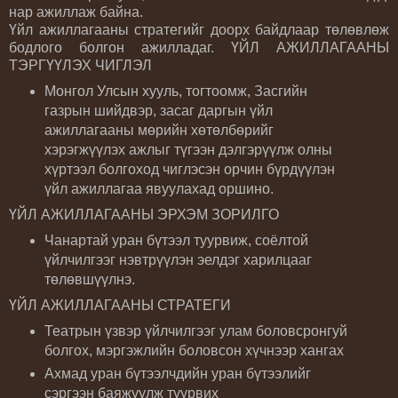
нар ажиллаж байна.
Үйл ажиллагааны стратегийг доорх байдлаар төлөвлөж
бодлого болгон ажилладаг. ҮЙЛ АЖИЛЛАГААНЫ
ТЭРГҮҮЛЭХ ЧИГЛЭЛ
Монгол Улсын хууль, тогтоомж, Засгийн
газрын шийдвэр, засаг даргын үйл
ажиллагааны мөрийн хөтөлбөрийг
хэрэгжүүлэх ажлыг түгээн дэлгэрүүлж олны
хүртээл болгоход чиглэсэн орчин бүрдүүлэн
үйл ажиллагаа явуулахад оршино.
ҮЙЛ АЖИЛЛАГААНЫ ЭРХЭМ ЗОРИЛГО
Чанартай уран бүтээл туурвиж, соёлтой
үйлчилгээг нэвтрүүлэн эелдэг харилцааг
төлөвшүүлнэ.
ҮЙЛ АЖИЛЛАГААНЫ СТРАТЕГИ
Театрын үзвэр үйлчилгээг улам боловсронгуй
болгох, мэргэжлийн боловсон хүчнээр хангах
Ахмад уран бүтээлчдийн уран бүтээлийг
сэргээн баяжуулж туурвих