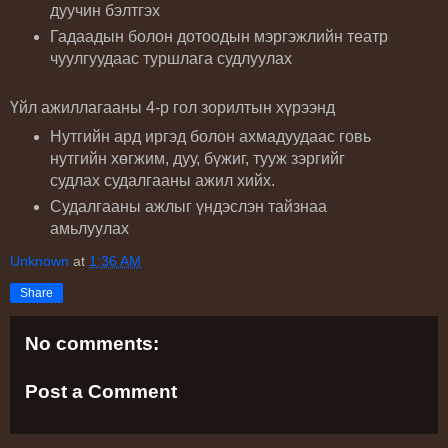
дуучин бэлтгэх
Гадаадын болон дотоодын мэргэжлийн театр
чуулгуудаас туршлага судлуулах
Үйл ажиллагааны 4-р гол зорилтын хүрээнд
Нутгийн ард иргэд болон ахмадуудаас говь
нутгийн хөгжим, дуу, бүжиг, тууж зэргийг
судлах судалгааны ажил хийх.
Судалгааны ажлыг үндэслэн тайзнаа
амьлуулах
Unknown
at
1:36 AM
Share
No comments:
Post a Comment