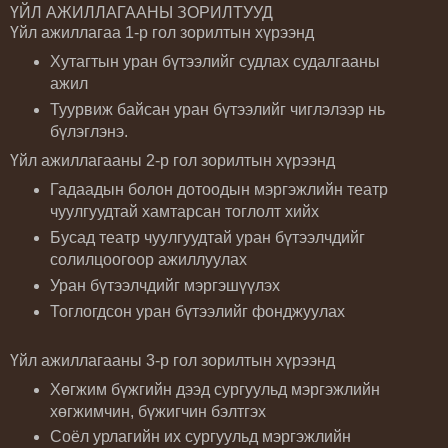
ҮЙЛ АЖИЛЛАГААНЫ ЗОРИЛТУУД
Үйл ажиллагаа 1-р гол зорилтын хүрээнд
Хутагтын уран бүтээлийг судлах судалгааны
ажил
Туурвиж байсан уран бүтээлийг чиглэлээр нь
бүлэглэнэ.
Үйл ажиллагааны 2-р гол зорилтын хүрээнд
Гадаадын болон дотоодын мэргэжлийн театр
чуулгуудтай хамтарсан тоглолт хийх
Бусад театр чуулгуудтай уран бүтээлчдийг
солилцоогоор ажиллуулах
Уран бүтээлчдийг мэргэшүүлэх
Тоглогдсон уран бүтээлийг фонджуулах
Үйл ажиллагааны 3-р гол зорилтын хүрээнд
Хөгжим бүжгийн дээд сургуульд мэргэжлийн
хөгжимчин, бүжигчин бэлтгэх
Соёл урлагийн их сургуульд мэргэжлийн