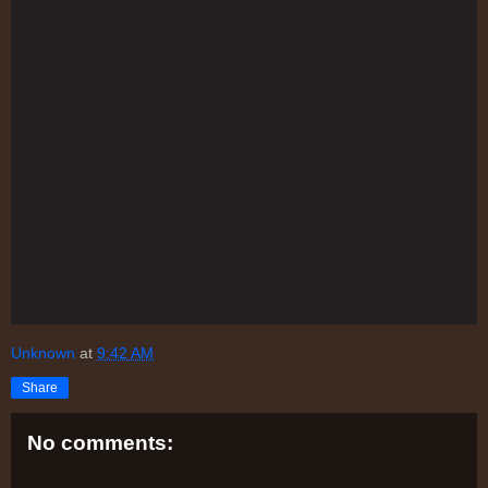
Unknown
at
9:42 AM
Share
No comments: