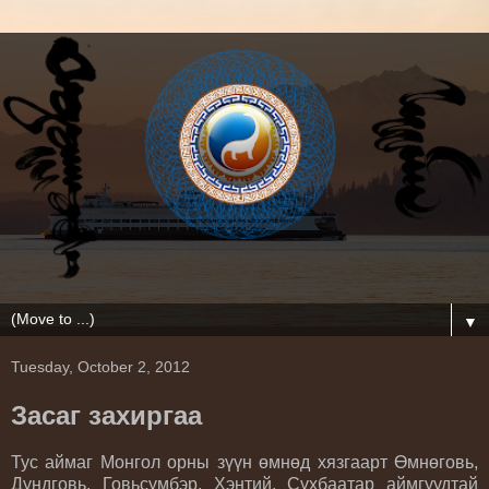
▼
Tuesday, October 2, 2012
Засаг захиргаа
Тус аймаг Монгол орны зүүн өмнөд хязгаарт Өмнөговь,
Дундговь, Говьсүмбэр, Хэнтий, Сүхбаатар аймгуудтай