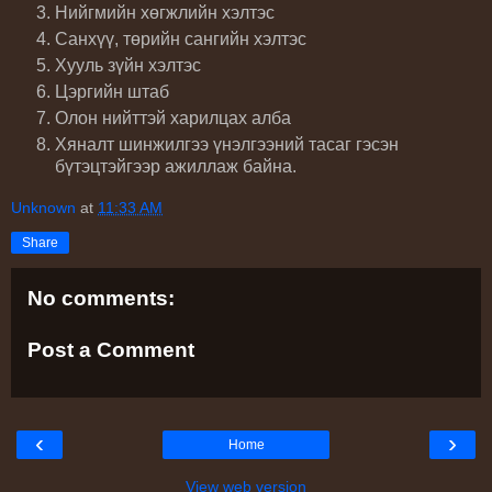
Нийгмийн хөгжлийн хэлтэс
Санхүү, төрийн сангийн хэлтэс
Хууль зүйн хэлтэс
Цэргийн штаб
Олон нийттэй харилцах алба
Хяналт шинжилгээ үнэлгээний тасаг гэсэн
бүтэцтэйгээр ажиллаж байна.
Unknown
at
11:33 AM
Share
No comments:
Post a Comment
‹
›
Home
View web version