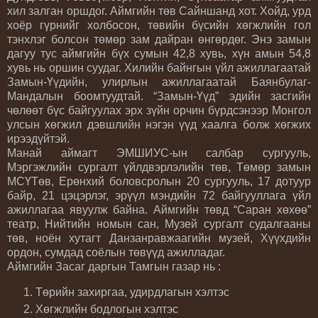
хил залган оршдог. Аймгийн төв Сайншанд хот. Хойд, урд
хоёр гүрнийг холбосон, төвийн бүсийн хөгжлийн гол
тэнхлэг болсон төмөр зам дайран өнгөрдөг. Энэ замын
дагуу тус аймгийн бүх сумын 42,8 хувь, хүн амын 54,8
хувь нь оршин суудаг. Хилийн байнгын үйл ажиллагаатай
Замын-Үүдийн, улирлын ажиллагаатай Баянбулаг-
Мандалын боомтуудтай. “Замын-Үүд” эдийн засгийн
чөлөөт бүс байгуулах эрх зүйн орчин бүрдсэнээр Монгол
улсын хөгжил дэвшлийн нэгэн үүд хаалга болж хөгжих
ирээдүйтэй.
Манай аймагт ЭМШИУС-ын салбар сургууль,
Мэргэжлийн сургалт үйлдвэрлэлийн төв, Төмөр замын
МСҮТөв, Ерөнхий боловсролын 20 сургууль, 17 дотуур
байр, 21 цэцэрлэг, эрүүл мэндийн 72 байгууллага үйл
ажиллагаа явуулж байна. Аймгийн төвд “Саран хөхөө”
театр, Нийтийн номын сан, Музей сургалт судалгааны
төв, ноён хутагт Данзанравжаагийн музей, Хүүхдийн
ордон, сумдад соёлын төвүүд ажилладаг.
Аймгийн Засаг даргын Тамгын газар нь :
Төрийн захиргаа, удирдлагын хэлтэс
Хөгжлийн бодлогын хэлтэс