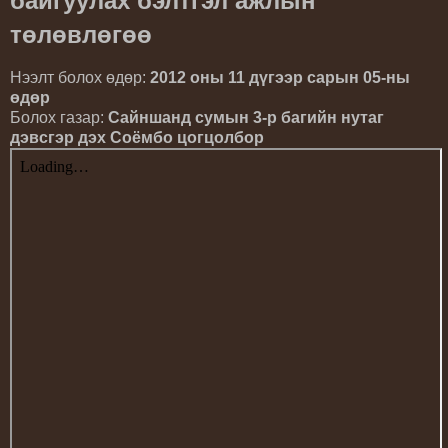
байгуулах бэлтгэл ажлын
төлөвлөгөө
Нээлт болох өдөр:
2012 оны 11 дүгээр сарын 05-ны
өдөр
Болох газар:
Сайншанд сумын 3-р багийн нутаг
дэвсгэр дэх Соёмбо цогцолбор