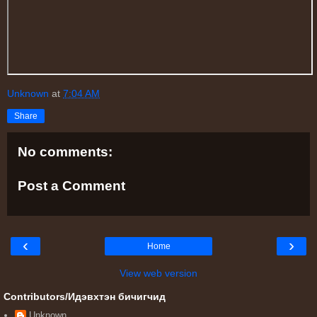
Unknown
at
7:04 AM
Share
No comments:
Post a Comment
‹
›
Home
View web version
Contributors/Идэвхтэн бичигчид
Unknown