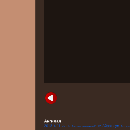
Ангилал
2013
4-11
Айраг сум
clip
tv
Ажлын амжилт-2012
Алтан