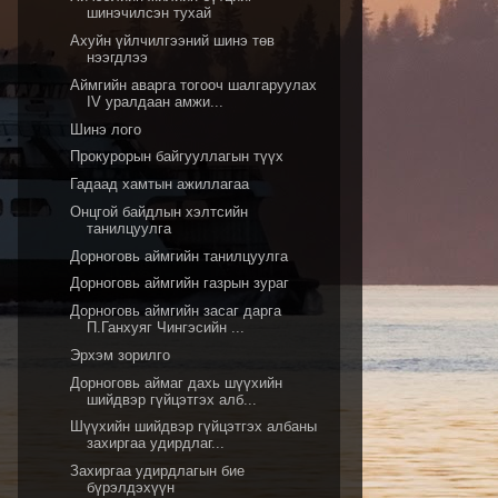
шинэчилсэн тухай
Ахуйн үйлчилгээний шинэ төв
нээгдлээ
Аймгийн аварга тогооч шалгаруулах
IV уралдаан амжи...
Шинэ лого
Прокурорын байгууллагын түүх
Гадаад хамтын ажиллагаа
Онцгой байдлын хэлтсийн
танилцуулга
Дорноговь аймгийн танилцуулга
Дорноговь аймгийн газрын зураг
Дорноговь аймгийн засаг дарга
П.Ганхуяг Чингэсийн ...
Эрхэм зорилго
Дорноговь аймаг дахь шүүхийн
шийдвэр гүйцэтгэх алб...
Шүүхийн шийдвэр гүйцэтгэх албаны
захиргаа удирдлаг...
Захиргаа удирдлагын бие
бүрэлдэхүүн