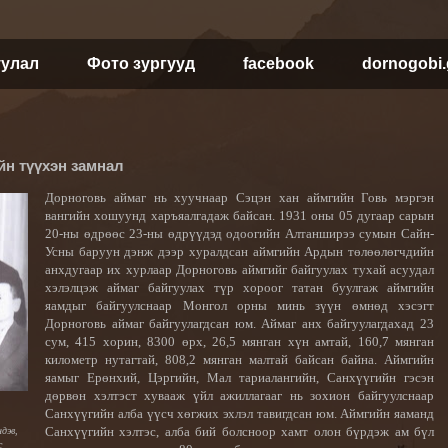
уулал
Фото зургууд
facebook
dornogobi
йн түүхэн замнал
Дорноговь аймаг нь хуучнаар Сэцэн хан аймгийн Говь мэргэн
вангийн хошуунд харъяалгадаж байсан. 1931 оны 05 дугаар сарын
20-ны өдрөөс 2
3-ны өдрүүдэд одоогийн Алтанширээ
сумын Сайн-
Усны баруун дэнж дээр хуралдсан аймгийн
Ардын төлөөлөгчдийн
анхдугаар их хурлаар Дорноговь аймгийг байгуулах тухай асуудал
хэлэлцэж аймаг байгуулах түр хороог татан буулгаж аймгийн
яамдыг байгуулснаар Монгол орны минь зүүн өмнөд хэсэгт
Дорноговь аймаг байгуулагдсан юм. Аймаг анх байгуулагдахад 23
сум, 415 хорин, 8300 өрх, 26,5 мянган хүн амтай, 160,7 мянган
километр нутагтай, 808,2 мянган малтай байсан байна.
Аймгийн
яамыг Ерөнхий, Цэргийн, Мал тариалангийн, Санхүүгийн гэсэн
дөрвөн хэлтэст хувааж үйл ажиллагааг нь зохион байгу
улснаар
Санхүүгийн алба үүсч хөгжих эхлэл тавигдсан юм. Аймгийн яаманд
Санхүүгийн хэлтэс, алба бий бол
сн
оор хамт олон бүрдэж ам бүл
дэв,
с