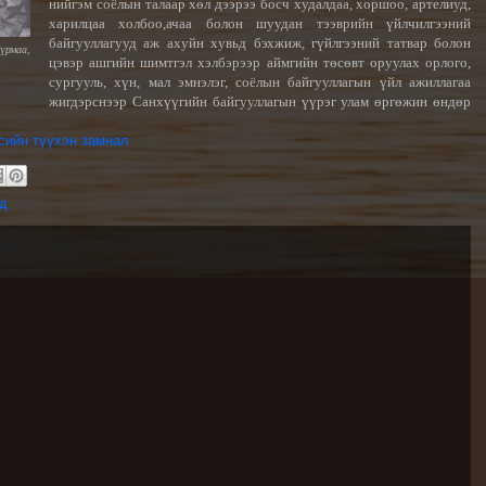
нийгэм соёлын талаар хөл дээрээ босч худалдаа, хоршоо, артелиуд,
харилцаа холбоо,ачаа болон шуудан тээврийн үйлчилгээний
байгууллагууд аж ахуйн хувьд бэхжиж, гүйлгээний татвар болон
Нүрмаа,
цэвэр ашгийн шимтгэл хэлбэрээр аймгийн төсөвт оруулах орлого,
,
сургууль, хүн, мал эмнэлэг, соёлын байгууллагын үйл ажиллагаа
жигдэрснээр Санхүүгийн байгууллагын үүрэг улам өргөжин өндөр
тсийн түүхэн замнал
д