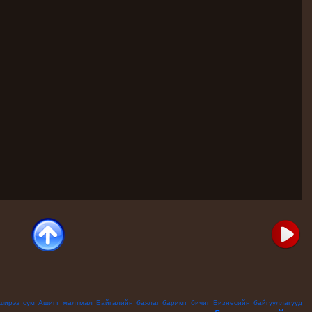
ширээ сум
Ашигт малтмал
Байгалийн баялаг
баримт бичиг
Бизнесийн байгууллагууд