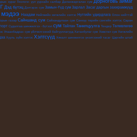
Дорноговь аймаг
зрын зураг
Геологи- уул уурхайн салбар
Даланжаргалан сум
ТГ
Дэд бүтэц
Замын-Үүд сум
Зарлал
Засаг даргын захирамжууд
Дэлгэрэх сум
мэдээ
Наадам
Нутгийн удирдлага
й
Нийгмийн хөгжлийн хэлтэс
Олон нийттэй
Сайншанд сум
орын газар
Сайхандулаан сум
Санхүү төрийн сангийн хэлтэс
Саран
сум
Танилцуулга
порт
Тайлан
Төлөвлөгөө
Судалгаа шинжилгээ - бүтээл
Тендер
эс
Улаанбадрах сум
үйлчилгээний байгууллагууд
Хатанбулаг сум
Хөвсгөл сум
Хөгжлийн
Хэлтсүүд
даа
Хууль зүйн хэлтэс
Хяналт шинжилгээ үнэлгээний тасаг
Цэргийн штаб