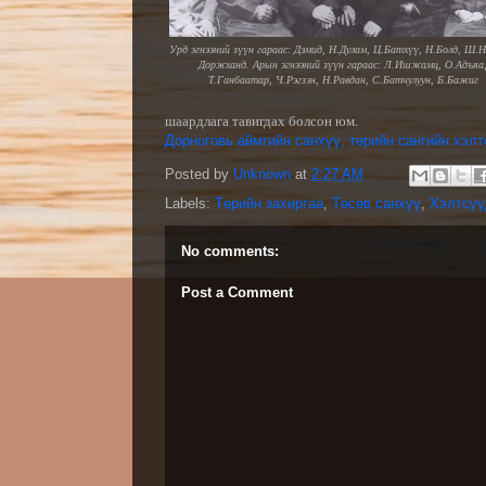
Урд эгнээний зүүн гараас: Дэмид, Н.Дулам, Ц.Батхүү, Н.Болд, Ш.
Доржханд.
Арын эгнээний зүүн гараас: Л.Ишжамц, О.Адъяа
Т.Ганбаатар, Ч.Рэгзэн, Н.Равдан, С.Батчулуун, Б.Бажиг
шаардлага тавигдах болсон юм.
Дорноговь аймгийн санхүү, төрийн сангийн хэл
Posted by
Unknown
at
2:27 AM
Labels:
Төрийн захиргаа
,
Төсөв санхүү
,
Хэлтсүү
No comments:
Post a Comment