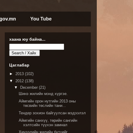
.gov.mn
You Tube
хаана юу байна...
Цаглабар
►
2013
(102)
▼
2012
(138)
▼
December
(21)
Шинэ жилийн мэнд хүргэе.
Аймгийн орон нутгийн 2013 оны
төсвийн төслийн тани...
Тендер зохион байгуулсан мэдээлэл
Аймгийн санхүү, төрийн сангийн
хэлтсийн түүхэн замнал
Хичээлийн жилийн бүтцийг