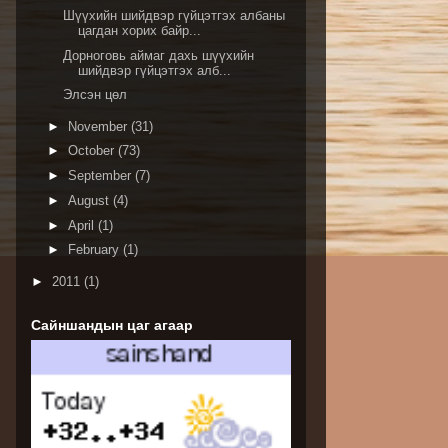
Шүүхийн шийдвэр гүйцэтгэх албаны
цагдан хорих байр...
Дорноговь аймаг дахь шүүхийн
шийдвэр гүйцэтгэх алб...
Элсэн цөл
►
November
(31)
►
October
(73)
►
September
(7)
►
August
(4)
►
April
(1)
►
February
(1)
►
2011
(1)
Сайншандын цаг агаар