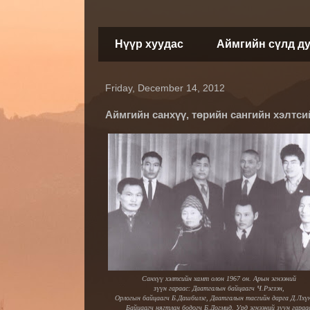
Нүүр хуудас
Аймгийн сүлд д
Friday, December 14, 2012
Аймгийн санхүү, төрийн сангийн хэлтси
Санхүү хэлтсийн хамт олон 1967 он. Арын эгнээний
зүүн гараас: Даатгалын байцаагч Ч.Рэгзэн,
Орлогын байцаагч Б.Дашбилэг, Даатгалын тасгийн дарга Д.Лхүн
Байцаагч нягтлан бодогч Б.Догмид. Урд эгнээний зүүн гараа