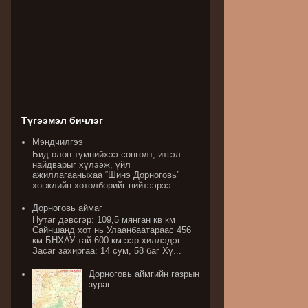
Түгээмэл бичлэг
Мэндчилгээ
Бид олон түмнийхээ сонголт, итгэл
найдварыг хүлээж, үйл
ажиллагааныхаа “Шинэ Дорноговь”
хөгжлийн хөтөлбөрийг нийтээрээ ...
Дорноговь аймаг
Нутаг дэвсгэр: 109,5 мянган кв км
Сайншанд хот нь Улаанбаатараас 456
км БНХАУ-тай 600 км-ээр хиллэдэг.
Засаг захиргаа: 14 сум, 58 баг Хү...
Дорноговь аймгийн газрын
зураг