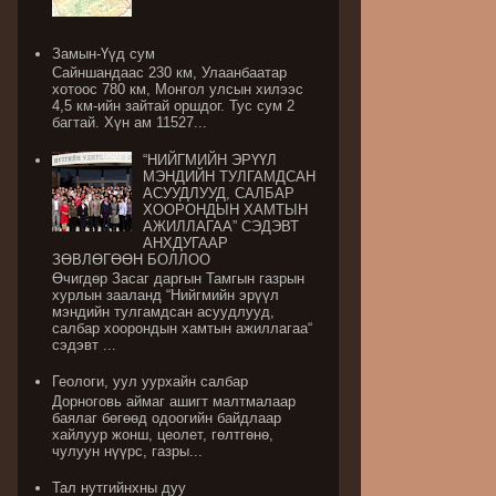
Замын-Үүд сум
Сайншандаас 230 км, Улаанбаатар
хотоос 780 км, Монгол улсын хилээс
4,5 км-ийн зайтай оршдог. Тус сум 2
багтай. Хүн ам 11527...
“НИЙГМИЙН ЭРҮҮЛ
МЭНДИЙН ТУЛГАМДСАН
АСУУДЛУУД, САЛБАР
ХООРОНДЫН ХАМТЫН
АЖИЛЛАГАА” СЭДЭВТ
АНХДУГААР
ЗӨВЛӨГӨӨН БОЛЛОО
Өчигдөр Засаг даргын Тамгын газрын
хурлын зааланд “Нийгмийн эрүүл
мэндийн тулгамдсан асуудлууд,
салбар хоорондын хамтын ажиллагаа“
сэдэвт ...
Геологи, уул уурхайн салбар
Дорноговь аймаг ашигт малтмалаар
баялаг бөгөөд одоогийн байдлаар
хайлуур жонш, цеолет, гөлтгөнө,
чулуун нүүрс, газры...
Тал нутгийнхны дуу