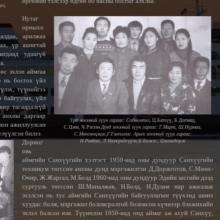
өргөжин тэлсээр өдгөө 80 насны босгыг алхлаа.
ал,
Нутаг
орныхо
алдаа, арилжаа
ах, үр ашигтай
агдаад удаагүй
а.
өс эхлэн аймгаа
р нь босгох үйл
үлэх, түүнийгээ
р бай
гуулах, үйл
өөр тасалдалгүй
 анхны даргаар
Урд эгнээний зүүн гараас: Содномпил
, Ц.Батхүү, Б.Догмид,
лон ажиллуулсан
С.Цэен, Ч.Рэгзэн
Дунд эгнээний зүүн гараас: Г.Март, Ш.Нүрмаа,
елүүлсэн би
лээ.
С.Мөнгөнцэцэг,Г.Ганчимэг.
Арын эгнээний зүүн гараас:
Н.Равдан, Л.Намсрайсүрэн,Б.Бажиг, Цэвээндорж
Дорног
овь
аймгийн Санхүүгийн хэлтэст 1950-иад оны дундуур Санхүүгийн
техникум төгссөн анхны дунд мэргэжилтэн Д.Доржготов, С.Мөнх-
Очир, Ж.Жаргал, М.Болд 1960-иад оны дундуур Эдийн засгийн дээд
сургууль төгссөн Ш.Маналжав, Н.Болд, Н.Дулам нар ажиллаж
эхэлсэн нь тус аймгийн Санхүүгийн байгууллагын түүхэнд шинэ
хуудас болж, мэргэжил боловсролтой боловсон хүчнээр бэхжихийн
эхлэл болсон юм. Түүнчлэн 1950-иад онд аймаг аж ахуй Санхүү,