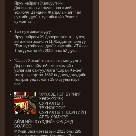
Яруу найрагч Жалбуугийн
Дансранжавын шүлэг, хөгжмийн
зохиолч Цэндийн Жагдалын ая "Тал
нутгийн дуу"-г тус аймгийн Эрдэнэ
сумын тэ...
Тал нутгийнхны дуу
Яруу найрагч Ж.Дансранжавын шүлэг,
хөгжмийн зохиолч Ц.Жагдалын аялгуу
“Тал нутгийнхны дуу”-г аймгийн ИТХ-ын
Тэргүүлэгчдийн 2002 оны 52 дуга...
“Саран Хөхөө” театрын танилцуулга
Дорноговь аймгийн мэргэжлийн
урлагийн байгууллага “Саран Хөхөө”
театр нь тэртээ 1832 онд нүүдэлчдийн
театрыг үндэслэгч 19-р зууны нэрт
соё...
“ХҮҮХЭД НЭГ БҮРИЙГ
ХӨГЖҮҮЛЭХ
СУРГАЛТЫН
ТЕХНОЛОГИ”
СУРГАЛТЫН НЭЭЛТИЙН
АРГА ХЭМЖЭЭ
АЙМГИЙН ХҮҮХДИЙН ОРДОНД
БОЛЛОО
МУ-ын Засгийн газрын 2013 оны 295
дугаар тогтоолоор баталсан “Зөв