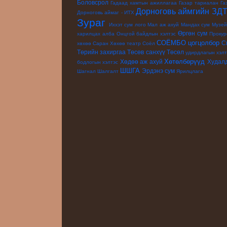
Боловсрол
Гадаад хамтын ажиллагаа
Газар тариалан
Га
Дорноговь аймгийн ЗД
Дорноговь аймаг - ИТХ
Зураг
Иххэт сум
лого
Мал аж ахуй
Мандах сум
Музе
Өргөн сум
харилцах алба
Онцгой байдлын хэлтэс
Прокур
СОЁМБО цогцолбор
С
хөхөө
Саран Хөхөө театр
Соёл
Төрийн захиргаа
Төсөв санхүү
Төсөл
удирдлагын хэлт
Хөтөлбөрүүд
Хөдөө аж ахуй
Худал
бодлогын хэлтэс
ШШГА
Эрдэнэ сум
Шагнал
Шалгалт
Ярилцлага