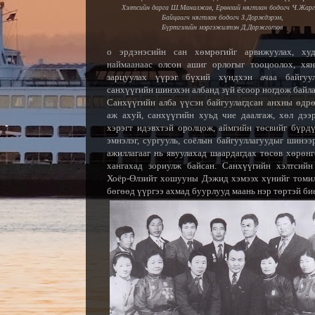
Хэлтсийн дарга Ш.Маналжав, Ерөнхий нягтлан бодогч Ч.Жарг
Байцаагч нягтлан бодогч З.Дорждэрэм,
Бүртгэлийн мэргэжилтэн Д.Доржготов
о эрдэнэсийн са
н
хөмрөгийг арвижуулах, худ
наймаанаас олсон ашиг орлогыг тооцоолох, хян
зарцуулах үүрэг бүхий хүндхэн ачаа байгуул
санхүүгийн шинэхэн албанд зүй ёсоор ногдо
ж байла
Санхүүгийн алба үүсэн байгуулагдсан анхны өдрө
аж ахуй, санхүүгийн хуьд чие даалгаж, хөл дээ
хэрэгт идэвхтэй оролцож, аймгийн төсвийг бүрдү
эмнэлэг, сургууль, соёлы
н байгууллагуудыг шинээ
ажиллагааг нь явуулахад шаардагдах төсөв хөрөнг
ханга
хад зориулж байсан. Санхүүгийн хэлтсийн
Хоёр-Өлзийт хошууны Дэжид хэмээх хүнийг томи
бөгөөд үүргээ ахмад буурлууд маань нэр төртэй би