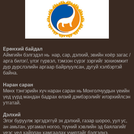
Ерөнхий байдал
Аймгийн бэлгэдэл нь нар, сар, дэлхий, эвийн хоёр загас /
арга билэг/, үлэг гүрвэл, тэмээн сүрэг зэргийг зохиомжит
дүр дүрслэлийн аргаар байрлуулсан, дугуй хэлбэртэй
байна.
Наран саран
Мөнх тэнгэрийн хүч наран саран нь Монголчуудын үеийн
үед үүрд мандан бадрах өлзий дэмбэрэлийг илэрхийлсэн
утгатай.
Дэлхий
Элэг буруулж эргэдэггүй эх дэлхий, газар шороо, уул ус,
ан амьтан, ургамал ногоо, түүний хэвлийн эд баялагийг
үеэс үед хайрлан хамгаалах учиртайг бэлгэднэ.