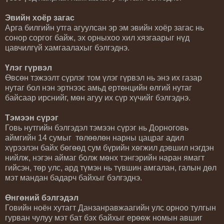
Эвийн хоёр загас
Арга билгийн утга агуулсан эр эм эвийн хоёр загас нь
сонор соргог байж, эх орныхоо хил хязгаарыг нүд
цавчилгүй хамгаалахыг бэлгэднэ.
Үлэг гүрвэл
Өвсөн тэжээлт сүрлэг том үлэг гүрвэл нь энэ их газар
нутаг бол нэн эртнээс амьд ертөнцийн өлгий нутаг
байсаар ирснийг, мөн агуу их сүр хүчийг бэлгэднэ.
Тэмээн сүрэг
Говь нутгийн бэлгэдэл тэмээн сүрэг нь Дорноговь
аймгийн 14 сумыг төлөөлөн нарны цацраг адил
хүрээлэн байх бөгөөд сум бүрийн хөгжил дэвшил нэгдэн
нийлж, нэгэн аймаг болж мөнх тэнгэрийн наран ямагт
гийсэн, төр улс, ард түмэн нь түвшин амгалан, галын дөл
мэт мандан бадарч байхыг бэлгэднэ.
Өнгөний бэлгэдэл
Говийн ноён хутагт Данзанравжаагийн улс орноо тулгын
гурван чулуу мэт бат бэх байхыг ерөөж номын авшиг