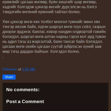
ерөөлийг цагаан өнгөөр, буян хишгийг шар өнгөөр,
хадгийг бэлгэдэж цэнхэр өнгийг дүрсэлсэн нь бэлгэ
тэмдэгийн өнгөний ерөнхий тайлал болно.
Хөх цэнхэр өнгө-хөх толбот монгол түмнийг мөнх хөх
тэнгэр ивээж байх, хүрэн шаргал өнгө-түүх соёл, газрын
доорхи эрдэнэс баялаг, ховор нандин олдвортой говийн
бэлэгдэл, шаргал өнгө-алтан нарны гэрэл мэт ард түмэн
нь адил тэгш аз жаргалтай, баян тансаг байх бэлэгдэл,
цагаан өнгө-эхийн цагаан сүүтэй зүйрлэсэн хүний зам
мөр тэгш дардан байхын бэлгэдэл болно.
.
Unknown
at
1:01 AM
Share
No comments:
Post a Comment