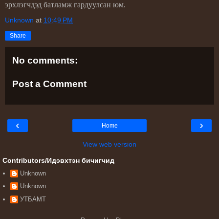
эрхлэгчдэд батламж гардуулсан юм.
Unknown
at
10:49 PM
Share
No comments:
Post a Comment
‹
›
Home
View web version
Contributors/Идэвхтэн бичигчид
Unknown
Unknown
УТБАМТ