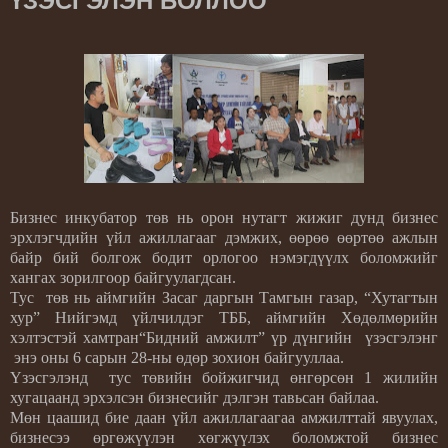
ҮЗЭСГЭЛЭН БОЛЛОО
Бизнес инкубатор төв нь орон нутагт жижиг дунд бизнес
эрхлэгчдийн үйл ажиллагааг дэмжих, өөрөө өөртөө ажлын
байр бий болгож бодит орлогоо нэмэгдүүлх боломжийг
хангах зорилгоор байгуулагдсан.
Тус
төв нь аймгийн Засаг даргын Тамгын газар, “Хутагтын
хур” Нийгэмд үйлчилдэг ТББ, аймгийн Хөдөлмөрийн
хэлтэстэй хамтран“Бидний амжилт” үр дүнгийн
үзэсгэлэнг
энэ оны 6 сарын 28-ны өдөр зохион байгууллаа.
Үзэсгэлэнд
тус төвийн бойжигчид өнгөрсөн 1 жилийн
хугацаанд эрхэлсэн бизнесийг дэлгэн тавьсан байлаа.
Мөн цаашид бие даан үйл ажиллагаагаа амжилттай явуулах,
бизнесээ өргөжүүлэн хөгжүүлэх боломжтой бизнес