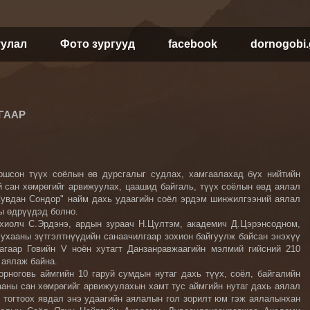
уулал
Фото зургууд
facebook
dornogobi
ГААР
ршсон түүх соёлын өв дурсгалыг судлах, хамгаалахад бүх нийтийн
 сан хөмрөгийг арвижуулах, цаашид байгаль, түүх соёлын өвд аялал
Сувдан Сондор" найм дахь удаагийн соёл эрдэм шинжилгээний аялал
ны өдрүүдэд болно.
охиолч С.Эрдэнэ, ардын зураач Н.Цүлтэм, академич Д.Цэрэнсодном,
 ухааны зүтгэлтнүүдийн санаачилгаар зохион байгуулж байсан энэхүү
агаар Говийн V ноён хутагт Данзанравжаагийн мэлмий гийсний 210
 аялаж байна.
орноговь аймгийн 10 гаруй сумдын нутаг дахь түүх, соёл, байгалийн
ааны сан хөмрөгийг арвижуулахын хамт тус аймгийн нутаг дахь аялал
 тогтоох явдал энэ удаагийн аялалын гол зорилт юм гэж аялалынхан