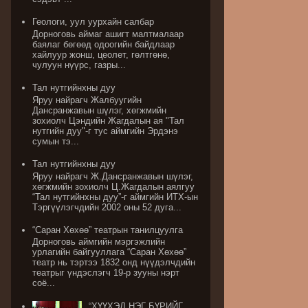
Геологи, уул уурхайн салбар
Дорноговь аймаг ашигт малтмалаар
баялаг бөгөөд одоогийн байдлаар
хайлуур жонш, цеолет, гөлтгөнө,
чулуун нүүрс, газры...
Тал нутгийнхны дуу
Яруу найрагч Жалбуугийн
Дансранжавын шүлэг, хөгжмийн
зохиолч Цэндийн Жагдалын ая "Тал
нутгийн дуу"-г тус аймгийн Эрдэнэ
сумын тэ...
Тал нутгийнхны дуу
Яруу найрагч Ж.Дансранжавын шүлэг,
хөгжмийн зохиолч Ц.Жагдалын аялгуу
“Тал нутгийнхны дуу”-г аймгийн ИТХ-ын
Тэргүүлэгчдийн 2002 оны 52 дуга...
“Саран Хөхөө” театрын танилцуулга
Дорноговь аймгийн мэргэжлийн
урлагийн байгууллага “Саран Хөхөө”
театр нь тэртээ 1832 онд нүүдэлчдийн
театрыг үндэслэгч 19-р зууны нэрт
соё...
“ХҮҮХЭД НЭГ БҮРИЙГ