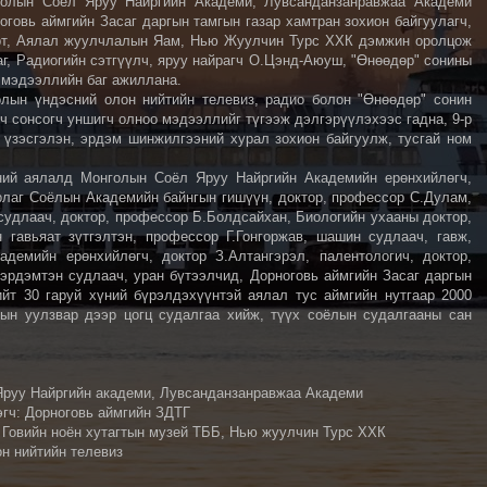
нголын Соёл Яруу Найргийн Академи, Лувсанданзанравжаа Академи
оговь аймгийн Засаг даргын тамгын газар хамтран зохион байгуулагч,
орт, Аялал жуулчлалын Яам, Нью Жуулчин Турс ХХК дэмжин оролцож
аг, Радиогийн сэтгүүлч, яруу найрагч О.Цэнд-Аюуш, "Өнөөдөр" сонины
 мэдээллийн баг ажиллана.
лын үндэсний олон нийтийн телевиз, радио болон "Өнөөдөр" сонин
 сонсогч уншигч олноо мэдээллийг түгээж дэлгэрүүлэхээс гадна, 9-р
 үзэсгэлэн, эрдэм шинжилгээний хурал зохион байгуулж, тусгай ном
ний аялалд Монголын Соёл Яруу Найргийн Академийн ерөнхийлөгч,
Урлаг Соёлын Академийн байнгын гишүүн, доктор, профессор С.Дулам,
судлаач, доктор, профессор Б.Болдсайхан, Биологийн ухааны доктор,
гавьяат зүтгэлтэн, профессор Г.Гонгоржав, шашин судлаач, гавж,
демийн ерөнхийлөгч, доктор З.Алтангэрэл, палентологич, доктор,
 эрдэмтэн судлаач, уран бүтээлчид, Дорноговь аймгийн Засаг даргын
йт 30 гаруй хүний бүрэлдэхүүнтэй аялал тус аймгийн нутгаар 2000
ын уулзвар дээр цогц судалгаа хийж, түүх соёлын судалгааны сан
Яруу Найргийн академи, Лувсанданзанравжаа Академи
эгч: Дорноговь аймгийн ЗДТГ
 Говийн ноён хутагтын музей ТББ, Нью жуулчин Турс ХХК
н нийтийн телевиз