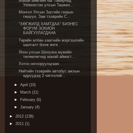
Манай аймгийн баг тамирчид
Узбекистан улсын Ташкен...
Монгол Улсын Засгийн газрын
гишүүн, Зам тээврийн С...
"ХӨГЖИЛД ХАМТДАА" БИЗНЕС
ФОРУМ ЗОХИОН
БАЙГУУЛАГДАНА
Төрийн албан хаагчийн мэргэшлийн
шалгалт болж өнгө...
Япон улсын Шизүока мужийн
төлөөлөгчид манай аймагт...
Хотоо ногооруулцгаая.
Нийтийн тээврийн автобус ажлын
өдрүүдэд 2 чиглэлий...
►
April
(10)
►
March
(11)
►
February
(6)
►
January
(4)
►
2012
(138)
►
2011
(1)