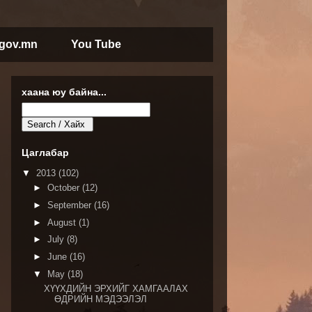
.gov.mn
You Tube
хаана юу байна...
Цаглабар
▼
2013
(102)
►
October
(12)
►
September
(16)
►
August
(1)
►
July
(8)
►
June
(16)
▼
May
(18)
ХҮҮХДИЙН ЭРХИЙГ ХАМГААЛАХ
ӨДРИЙН МЭДЭЭЛЭЛ