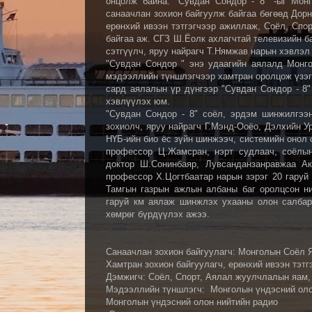
онцолж байна. "Сувдан Сондор - 8" -ыг Мо
санаачлан зохион байгуулж байгаа бөгөөд Дорн
ерөнхий ивээн тэтгэгчээр ажиллаж, Соёл, Сп
байгаа аж. СГЗ Ш.Ёолк ахлагчтай телевизийн б
сэтгүүлч, яруу найрагч Т.Нямжав нарын хэвлэл
"Сувдан Сондор " энэ удаагийн аялалд Монго
мэдээллийн түншлэгчээр хамтран оролцож үзэгч
сард аялалын үр дүнгээр "Сувдан Сондор - 8"
хэвлүүлэх юм.
"Сувдан Сондор - 8" соёл, эрдэм шинжилгээ
зохиолч, яруу найрагч Г.Мэнд-Ооёо, Дэлхийн 
НҮБ-ийн био ёс зүйн шинжээч, системийн онол 
профессор Ц.Жамсран, нэрт судлаач, соёлын 
доктор Ш.Сонинбаяр, Лувсанданзанравжаа Ака
профессор Х.Цогтбаатар нарын зэрэг 20 гаруй
Тамгын газрын ажлын албаны баг оролцсон ни
гаруй км аялаж шинжлэх ухааны олон салбар
хөмрөг бүрдүүлэх ажээ.
Санаачлан зохион байгуулагч: Монголын Соёл 
Хамтран зохион байгуулагч, ерөнхий ивээн тэтг
Дэмжигч: Соёл, Спорт, Аялал жуулчлалын яам,
Мэдээллийн түншлэгч: Монголын үндэсний оло
Монголын үндэсний олон нийтийн радио