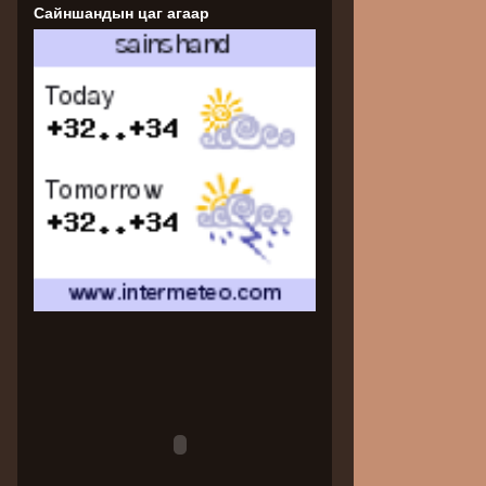
Сайншандын цаг агаар