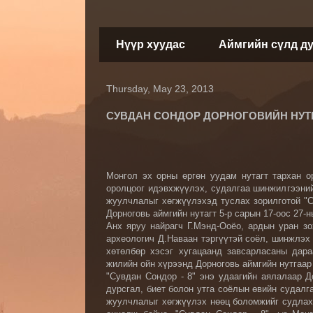
Нүүр хуудас
Аймгийн сүлд д
Thursday, May 23, 2013
СУВДАН СОНДОР ДОРНОГОВИЙН НУТ
Монгол эх орны өргөн уудам нутагт тархан о
оролцоог идэвхжүүлэх, судалгаа шинжилгээний
жуулчлалыг хөгжүүлэхэд туслах зорилготой "
Дорноговь аймгийн нутагт 5-р сарын 17-оос 27-
Анх яруу найрагч Г.Мэнд-Ооёо, ардын уран з
археологич Д.Наваан тэргүүтэй соёл, шинжлэх
хөтөлбөр хэсэг хугацаанд завсарласаны дара
жилийн ойн хүрээнд Дорноговь аймгийн нутгаар
"Сувдан Сондор - 8" энэ удаагийн аялалаар Д
дурсгал, биет болон утга соёлын өвийн судалг
жуулчлалыг хөгжүүлэх нөөц боломжийг судлах