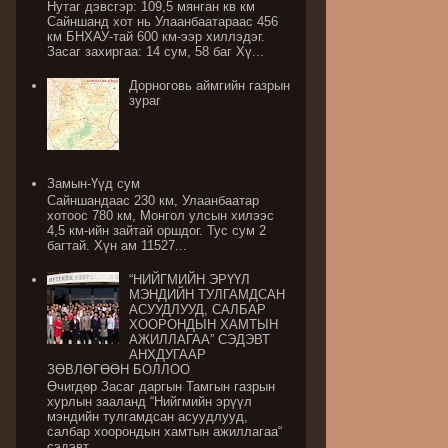
Нутаг дэвсгэр: 109,5 мянган кв км
Сайншанд хот нь Улаанбаатараас 456
км БНХАУ-тай 600 км-ээр хиллэдэг.
Засаг захиргаа: 14 сум, 58 баг Хү...
Дорноговь аймгийн газрын
зураг
Замын-Үүд сум
Сайншандаас 230 км, Улаанбаатар
хотоос 780 км, Монгол улсын хилээс
4,5 км-ийн зайтай оршдог. Тус сум 2
багтай. Хүн ам 11527...
“НИЙГМИЙН ЭРҮҮЛ
МЭНДИЙН ТУЛГАМДСАН
АСУУДЛУУД, САЛБАР
ХООРОНДЫН ХАМТЫН
АЖИЛЛАГАА” СЭДЭВТ
АНХДУГААР
ЗӨВЛӨГӨӨН БОЛЛОО
Өчигдөр Засаг даргын Тамгын газрын
хурлын зааланд “Нийгмийн эрүүл
мэндийн тулгамдсан асуудлууд,
салбар хоорондын хамтын ажиллагаа“
сэдэвт ...