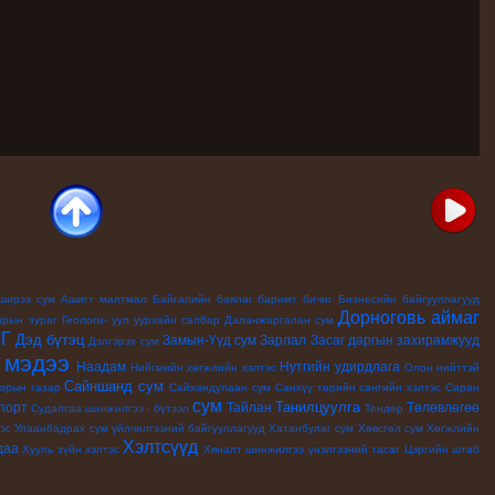
ширээ сум
Ашигт малтмал
Байгалийн баялаг
баримт бичиг
Бизнесийн байгууллагууд
Дорноговь аймаг
зрын зураг
Геологи- уул уурхайн салбар
Даланжаргалан сум
ТГ
Дэд бүтэц
Замын-Үүд сум
Зарлал
Засаг даргын захирамжууд
Дэлгэрэх сум
мэдээ
Наадам
Нутгийн удирдлага
й
Нийгмийн хөгжлийн хэлтэс
Олон нийттэй
Сайншанд сум
орын газар
Сайхандулаан сум
Санхүү төрийн сангийн хэлтэс
Саран
сум
Танилцуулга
порт
Тайлан
Төлөвлөгөө
Судалгаа шинжилгээ - бүтээл
Тендер
эс
Улаанбадрах сум
үйлчилгээний байгууллагууд
Хатанбулаг сум
Хөвсгөл сум
Хөгжлийн
Хэлтсүүд
даа
Хууль зүйн хэлтэс
Хяналт шинжилгээ үнэлгээний тасаг
Цэргийн штаб