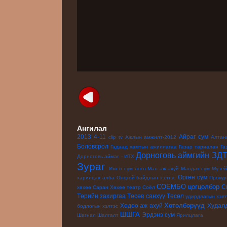
Ангилал
2013
4-11
Айраг сум
clip
tv
Ажлын амжилт-2012
Алтан
Боловсрол
Гадаад хамтын ажиллагаа
Газар тариалан
Га
Дорноговь аймгийн ЗД
Дорноговь аймаг - ИТХ
Зураг
Иххэт сум
лого
Мал аж ахуй
Мандах сум
Музе
Өргөн сум
харилцах алба
Онцгой байдлын хэлтэс
Прокур
СОЁМБО цогцолбор
С
хөхөө
Саран Хөхөө театр
Соёл
Төрийн захиргаа
Төсөв санхүү
Төсөл
удирдлагын хэлт
Хөтөлбөрүүд
Хөдөө аж ахуй
Худал
бодлогын хэлтэс
ШШГА
Эрдэнэ сум
Шагнал
Шалгалт
Ярилцлага