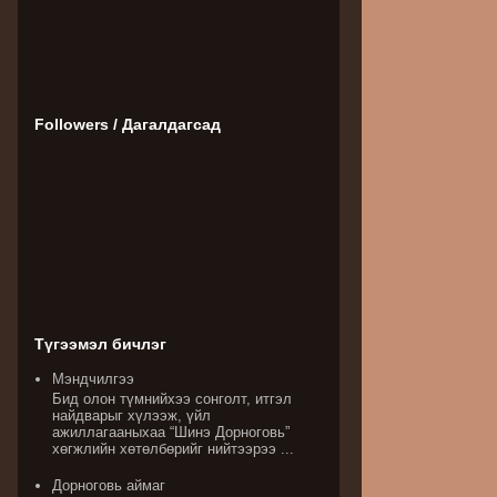
Followers / Дагалдагсад
Түгээмэл бичлэг
Мэндчилгээ
Бид олон түмнийхээ сонголт, итгэл
найдварыг хүлээж, үйл
ажиллагааныхаа “Шинэ Дорноговь”
хөгжлийн хөтөлбөрийг нийтээрээ ...
Дорноговь аймаг