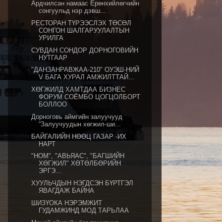
Ардчилсан намаас Ерөнхийлөгчийн
сонгуульд нэр дэвш...
РЕСТОРАН ТҮРЭЭСЛЭХ ТӨСӨЛ
СОНГОН ШАЛГАРУУЛАЛТЫН
УРИЛГА
СУВДАН СОНДОР ДОРНОГОВИЙН
НУТГААР
"ДАНЗАНРАВЖАА-210" ОУЭШ-НИЙ
V БАГА ХУРАЛ АМЖИЛТТАЙ...
ХӨГЖИЛД ХАМТДАА БИЗНЕС
ФОРУМ СОЁМБО ЦОГЦОЛБОРТ
БОЛЛОО
Дорноговь аймгийн залуучууд
“Залуучуудын хөгжил-ши...
БАЙГАЛИЙН НӨӨЦ ГАЗАР -ИХ
НАРТ
"НОМ", "АВЬЯАС", "БАГШИЙН
ХӨГЖИЛ" ХӨТӨЛБӨРИЙН
ЭРГЭ...
ХУУЛЬЧДЫН НЭГДСЭН БҮРТГЭЛ
ЯВАГДАЖ БАЙНА
ШИЗҮОКА НЭРЭМЖИТ
ГУДАМЖИНД МОД ТАРЬЛАА