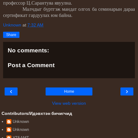
профессор Ц.Сарантуяа явуулна.
Малчдыг бүртгэж мандат олгох ба семинарын дараа
сертификат гардуулах юм байна.
Unknown
at
7:32 AM
Share
No comments:
Post a Comment
‹
›
Home
View web version
Contributors/Идэвхтэн бичигчид
Unknown
Unknown
УТБАМТ