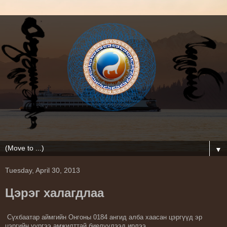
▼
Tuesday, April 30, 2013
Цэрэг халагдлаа
Сүхбаатар аймгийн Онгоны 0184 ангид алба хаасан цэргүүд эр
цэргийн үүргээ амжилттай биелүүлээд ирлээ
.