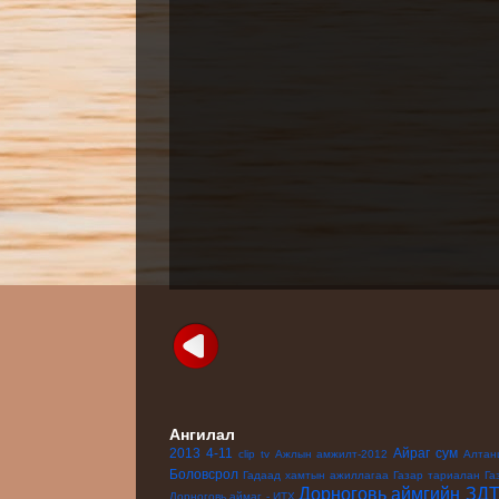
Ангилал
2013
4-11
Айраг сум
clip
tv
Ажлын амжилт-2012
Алтан
Боловсрол
Гадаад хамтын ажиллагаа
Газар тариалан
Га
Дорноговь аймгийн ЗД
Дорноговь аймаг - ИТХ