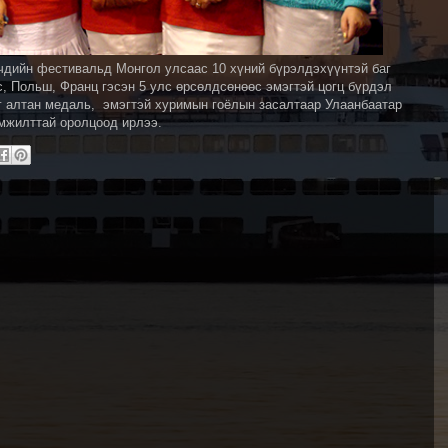
чдийн фестивальд Монгол улсаас 10 хүний бүрэлдэхүүнтэй баг
, Польш, Франц гэсэн 5 улс өрсөлдсөнөөс эмэгтэй цогц бүрдэл
г алтан медаль, эмэгтэй хуримын гоёлын засалтаар Улаанбаатар
мжилттай оролцоод ирлээ.