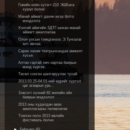
Говийн ноён хутагт-210 ЭШБага
хурал болно
Манай аймагт дахин ихэр ботго
мэндэллэ
Хэнтий аймгийн ЗДТГ-ынхан манай
аймагт ажиллалаа
Олон улсын тэмцээнээс Э.Тунгалаг
алт авлаа.
Саран хөхөө театрынхандаа амжилт
хүсье.
Алтан гартай эмч нартаа баярын
мэнд хүргэе.
Төсөл сонгон шалгаруулах тухай
2013.03.25-04.01-ний өдрийг хүртэл
цаг агаарын урь...
Зэвсэгт хүчний 92 жилийн ойн
баярын мэдээлэл
2013 оны худалдан авах
ажиллагааны төлөвлөгөө
Тэмээн поло 2013 өвлийн
фестиваль болно
►
February
(6)