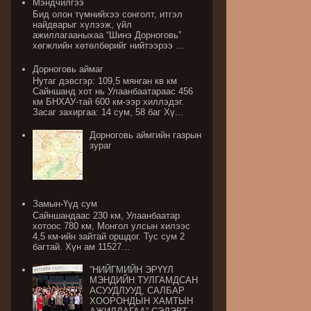
Мэндчилгээ
Бид олон түмнийхээ сонголт, итгэл
найдварыг хүлээж, үйл
ажиллагааныхаа “Шинэ Дорноговь”
хөгжлийн хөтөлбөрийг нийтээрээ ...
Дорноговь аймаг
Нутаг дэвсгэр: 109,5 мянган кв км
Сайншанд хот нь Улаанбаатараас 456
км БНХАУ-тай 600 км-ээр хиллэдэг.
Засаг захиргаа: 14 сум, 58 баг Хү...
Дорноговь аймгийн газрын
зураг
Замын-Үүд сум
Сайншандаас 230 км, Улаанбаатар
хотоос 780 км, Монгол улсын хилээс
4,5 км-ийн зайтай оршдог. Тус сум 2
багтай. Хүн ам 11527...
“НИЙГМИЙН ЭРҮҮЛ
МЭНДИЙН ТУЛГАМДСАН
АСУУДЛУУД, САЛБАР
ХООРОНДЫН ХАМТЫН