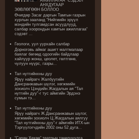
АЖИЛЛАГАА” СЭДЭВТ
АНХДУГААР
ЗӨВЛӨГӨӨН БОЛЛОО
Өчигдөр Засаг даргын Тамгын газрын
хурлын зааланд “Нийгмийн эрүүл
мэндийн тулгамдсан асуудлууд,
салбар хоорондын хамтын ажиллагаа“
сэдэвт ...
Геологи, уул уурхайн салбар
Дорноговь аймаг ашигт малтмалаар
баялаг бөгөөд одоогийн байдлаар
хайлуур жонш, цеолет, гөлтгөнө,
чулуун нүүрс, газры...
Тал нутгийнхны дуу
Яруу найрагч Жалбуугийн
Дансранжавын шүлэг, хөгжмийн
зохиолч Цэндийн Жагдалын ая "Тал
нутгийн дуу"-г тус аймгийн Эрдэнэ
сумын тэ...
Тал нутгийнхны дуу
Яруу найрагч Ж.Дансранжавын шүлэг,
хөгжмийн зохиолч Ц.Жагдалын аялгуу
“Тал нутгийнхны дуу”-г аймгийн ИТХ-ын
Тэргүүлэгчдийн 2002 оны 52 дуга...
“Саран Хөхөө” театрын танилцуулга