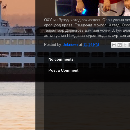
ОХУ-ын Эрхүү хотод зохиогдсон Олон улсын үс
оролцоод ирлээ. Тэмцээнд Монгол, Хятад, Орос
тайралтаар Дорноговь аймгийн үсчин Э.Тунгала
хотын үсчин Нямдаваа хүрэл медаль хүртсэн а
Posted by
Unknown
at
11:14 PM
No comments:
Post a Comment