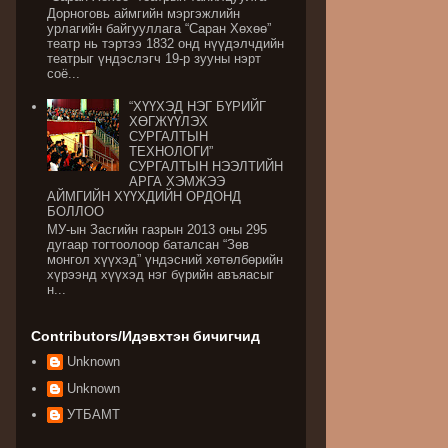
Дорноговь аймгийн мэргэжлийн
урлагийн байгууллага “Саран Хөхөө”
театр нь тэртээ 1832 онд нүүдэлчдийн
театрыг үндэслэгч 19-р зууны нэрт
соё...
“ХҮҮХЭД НЭГ БҮРИЙГ
ХӨГЖҮҮЛЭХ
СУРГАЛТЫН
ТЕХНОЛОГИ”
СУРГАЛТЫН НЭЭЛТИЙН
АРГА ХЭМЖЭЭ
АЙМГИЙН ХҮҮХДИЙН ОРДОНД
БОЛЛОО
МУ-ын Засгийн газрын 2013 оны 295
дугаар тогтоолоор баталсан “Зөв
монгол хүүхэд” үндэсний хөтөлбөрийн
хүрээнд хүүхэд нэг бүрийн авъяасыг
н...
Contributors/Идэвхтэн бичигчид
Unknown
Unknown
УТБАМТ