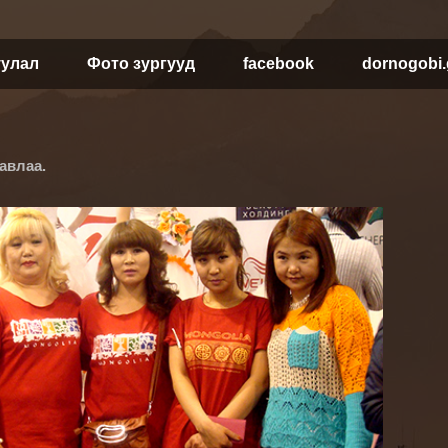
уулал
Фото зургууд
facebook
dornogobi
авлаа.