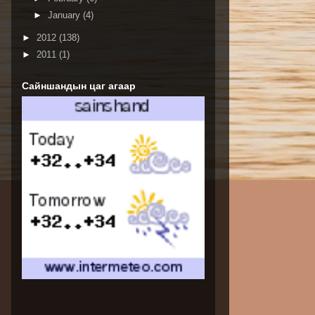
►
January
(4)
►
2012
(138)
►
2011
(1)
Сайншандын цаг агаар