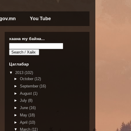
.gov.mn
You Tube
хаана юу байна...
Цаглабар
▼
2013
(102)
►
October
(12)
►
September
(16)
►
August
(1)
►
July
(8)
►
June
(16)
►
May
(18)
►
April
(10)
▼
March
(11)