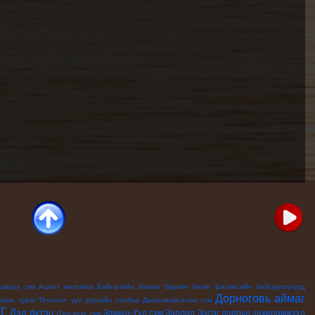
ширээ сум
Ашигт малтмал
Байгалийн баялаг
баримт бичиг
Бизнесийн байгууллагууд
Дорноговь аймаг
зрын зураг
Геологи- уул уурхайн салбар
Даланжаргалан сум
ТГ
Дэд бүтэц
Замын-Үүд сум
Зарлал
Засаг даргын захирамжууд
Дэлгэрэх сум