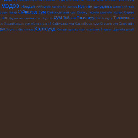
мэдээ
Наадам
Нутгийн удирдлага
й
Нийгмийн хөгжлийн хэлтэс
Олон нийттэй
Сайншанд сум
орын газар
Сайхандулаан сум
Санхүү төрийн сангийн хэлтэс
Саран
сум
Танилцуулга
порт
Тайлан
Төлөвлөгөө
Судалгаа шинжилгээ - бүтээл
Тендер
эс
Улаанбадрах сум
үйлчилгээний байгууллагууд
Хатанбулаг сум
Хөвсгөл сум
Хөгжлийн
Хэлтсүүд
даа
Хууль зүйн хэлтэс
Хяналт шинжилгээ үнэлгээний тасаг
Цэргийн штаб