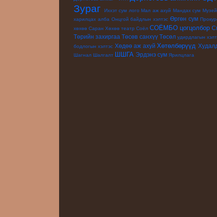
Зураг
Иххэт сум
лого
Мал аж ахуй
Мандах сум
Музе
Өргөн сум
харилцах алба
Онцгой байдлын хэлтэс
Прокур
СОЁМБО цогцолбор
С
хөхөө
Саран Хөхөө театр
Соёл
Төрийн захиргаа
Төсөв санхүү
Төсөл
удирдлагын хэлт
Хөтөлбөрүүд
Хөдөө аж ахуй
Худал
бодлогын хэлтэс
ШШГА
Эрдэнэ сум
Шагнал
Шалгалт
Ярилцлага