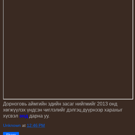
Дорноговь аймгийн эдийн засаг нийгмийг 2013 онд
хөгжүүлэх үндсэн чиглэлийг дэлгэц дүүрнээр харахыг
хүсвэл
энд
дарна уу.
Unknown
at
12:46 PM