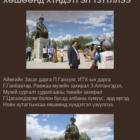
ХӨШӨӨНД ХҮНДЭТГЭЛ ҮЗҮҮЛЛЭЭ
Аймгийн Засаг дарга П.Ганхуяг, ИТХ-ын дарга
Г.Ганбаатар, Равжаа музейн захирал З.Алтангэрэл,
Музей сургалт судалгааны төвийн захирал
Г.Цагаандэрэм болон бусад албаны хүмүүс, ард иргэд
Ноён хутагтынхаа хөшөөнд хүндэтгэл үзүүллээ.